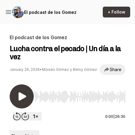
+ Follow
El podcast de los Gomez
El podcast de los Gomez
Lucha contra el pecado | Un día a la
vez
Share
January 26, 2026
•
Moisés Gómez y Betsy Gómez
Use Left/Right to seek, Home/End to jump to st
0:00
|
26:30