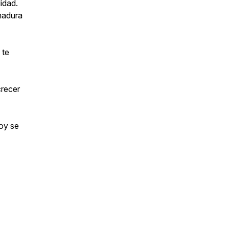
lidad.
madura
 te
crecer
hoy se