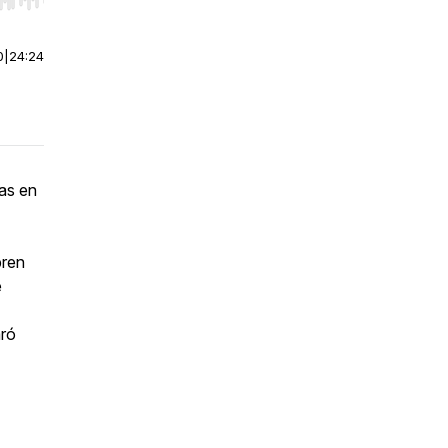
r end. Hold shift to jump forward or backward.
0
|
24:24
tas en
bren
e
aró