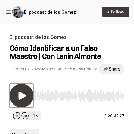
+ Follow
El podcast de los Gomez
El podcast de los Gomez
Cómo Identificar a un Falso
Maestro | Con Lenín Almonte
Share
October 07, 2025
•
Moisés Gómez y Betsy Gómez
Use Left/Right to seek, Home/End to jump to st
0:00
|
32:27